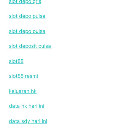
slot depo qris
slot depo pulsa
slot depo pulsa
slot deposit pulsa
slot88
slot88 resmi
keluaran hk
data hk hari ini
data sdy hari ini