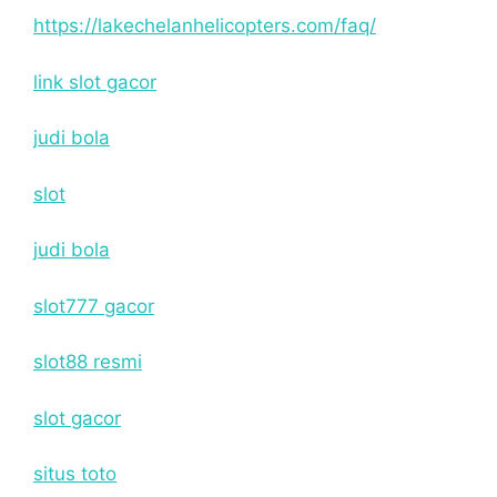
https://lakechelanhelicopters.com/faq/
link slot gacor
judi bola
slot
judi bola
slot777 gacor
slot88 resmi
slot gacor
situs toto