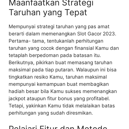
Maanfaatkan Strategi
Taruhan yang Tepat
Mempunyai strategi taruhan yang pas amat
berarti dalam memenangkan Slot Gacor 2023.
Pertama- tama, tentukanlah perhitungan
taruhan yang cocok dengan finansial Kamu dan
tetaplah berpedoman pada batasan itu.
Berikutnya, pikirkan buat memasang taruhan
maksimal pada tiap putaran. Walaupun ini bisa
tingkatkan resiko Kamu, taruhan maksimal
mempunyai kemampuan buat membagikan
hadiah besar bila Kamu sukses memenangkan
jackpot ataupun fitur bonus yang profitabel.
Tetapi, yakinkan Kamu tidak melalaikan batas
perhitungan yang sudah diresmikan.
Pelajari Fitur dan Metode