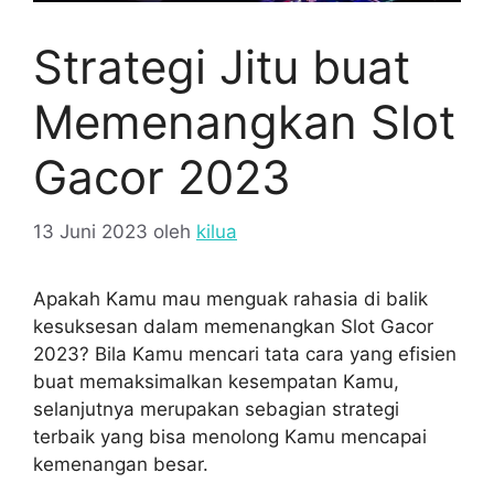
Strategi Jitu buat
Memenangkan Slot
Gacor 2023
13 Juni 2023
oleh
kilua
Apakah Kamu mau menguak rahasia di balik
kesuksesan dalam memenangkan Slot Gacor
2023? Bila Kamu mencari tata cara yang efisien
buat memaksimalkan kesempatan Kamu,
selanjutnya merupakan sebagian strategi
terbaik yang bisa menolong Kamu mencapai
kemenangan besar.