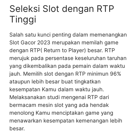
Seleksi Slot dengan RTP
Tinggi
Salah satu kunci penting dalam memenangkan
Slot Gacor 2023 merupakan memilah game
dengan RTP( Return to Player) besar. RTP
merujuk pada persentase keseluruhan taruhan
yang dikembalikan pada pemain dalam waktu
jauh. Memilih slot dengan RTP minimun 96%
ataupun lebih besar buat tingkatkan
kesempatan Kamu dalam waktu jauh.
Melaksanakan studi mengenai RTP dari
bermacam mesin slot yang ada hendak
menolong Kamu menciptakan game yang
menawarkan kesempatan kemenangan lebih
besar.