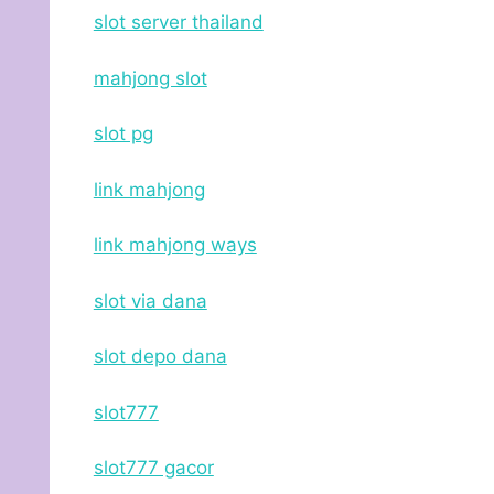
slot server thailand
mahjong slot
slot pg
link mahjong
link mahjong ways
slot via dana
slot depo dana
slot777
slot777 gacor