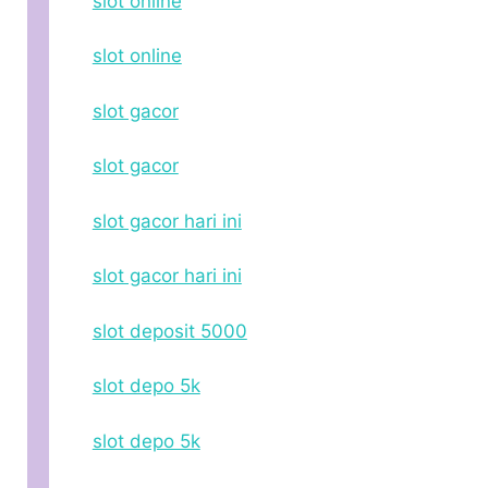
slot online
slot online
slot gacor
slot gacor
slot gacor hari ini
slot gacor hari ini
slot deposit 5000
slot depo 5k
slot depo 5k