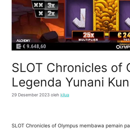
SLOT Chronicles of
Legenda Yunani Ku
29 Desember 2023
oleh
kilua
SLOT Chronicles of Olympus membawa pemain pada 