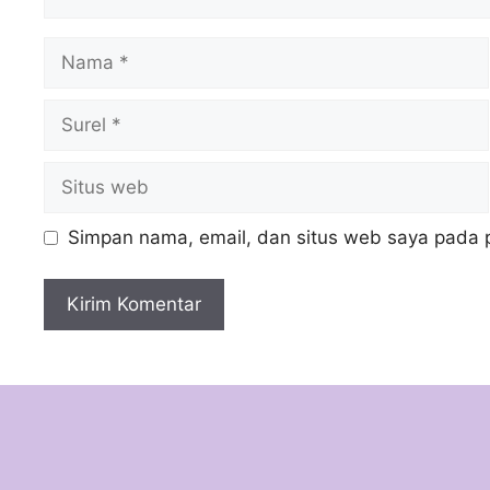
Nama
Surel
Situs
web
Simpan nama, email, dan situs web saya pada p