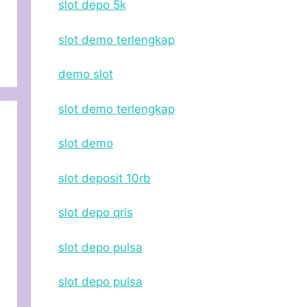
slot depo 5k
slot demo terlengkap
demo slot
slot demo terlengkap
slot demo
slot deposit 10rb
slot depo qris
slot depo pulsa
slot depo pulsa