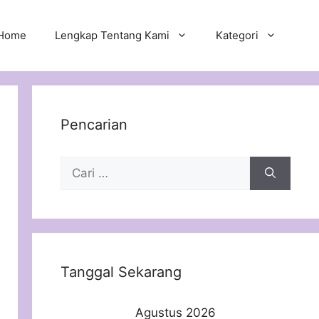
Home
Lengkap Tentang Kami
Kategori
Pencarian
Cari
untuk:
Tanggal Sekarang
Agustus 2026