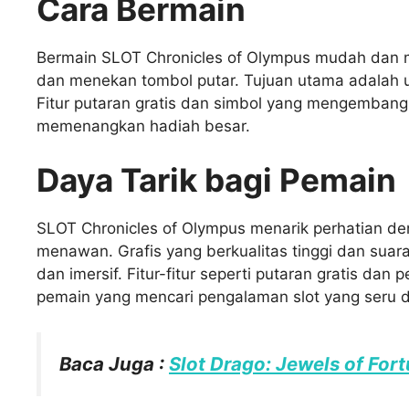
Cara Bermain
Bermain SLOT Chronicles of Olympus mudah dan
dan menekan tombol putar. Tujuan utama adalah
Fitur putaran gratis dan simbol yang mengemba
memenangkan hadiah besar.
Daya Tarik bagi Pemain
SLOT Chronicles of Olympus menarik perhatian de
menawan. Grafis yang berkualitas tinggi dan suar
dan imersif. Fitur-fitur seperti putaran gratis d
pemain yang mencari pengalaman slot yang seru
Baca Juga :
Slot Drago: Jewels of Fort