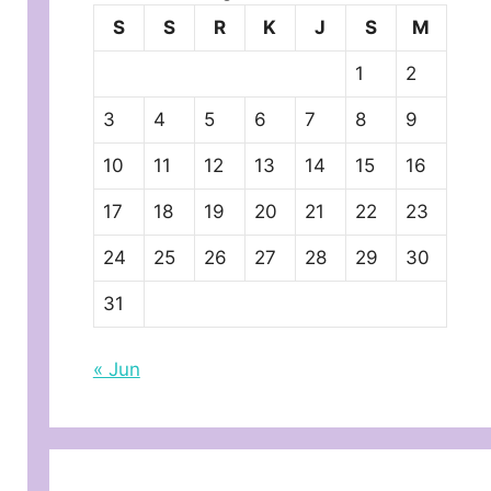
S
S
R
K
J
S
M
1
2
3
4
5
6
7
8
9
10
11
12
13
14
15
16
17
18
19
20
21
22
23
24
25
26
27
28
29
30
31
« Jun