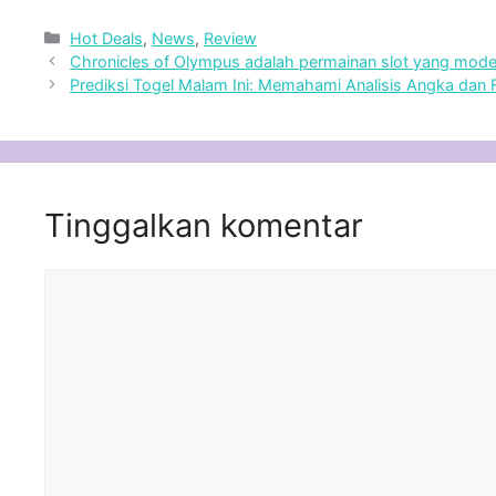
Kategori
Hot Deals
,
News
,
Review
Chronicles of Olympus adalah permainan slot yang mode
Prediksi Togel Malam Ini: Memahami Analisis Angka dan F
Tinggalkan komentar
Komentar