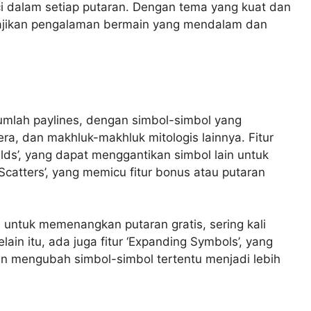
dalam setiap putaran. Dengan tema yang kuat dan
nyajikan pengalaman bermain yang mendalam dan
umlah paylines, dengan simbol-simbol yang
Hera, dan makhluk-makhluk mitologis lainnya. Fitur
lds’, yang dapat menggantikan simbol lain untuk
atters’, yang memicu fitur bonus atau putaran
 untuk memenangkan putaran gratis, sering kali
ain itu, ada juga fitur ‘Expanding Symbols’, yang
 mengubah simbol-simbol tertentu menjadi lebih